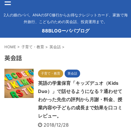
2人の娘のパパ。ANAのSFC修行からお得なクレジットカード、家族で海
外旅行、こどものための英会話、投資運用まで。
88BLOGーパパブログ
HOME
>
子育て・教育
>
英会話
>
英会話
子育て・教育
英会話
英語の学童保育「キッズデュオ（Kids
Duo）」で話せるようになる？通わせて
わかった先生の評判から月謝・料金、授
業内容や子どもの成長まで効果を口コミ
レビュー。
2018/12/28