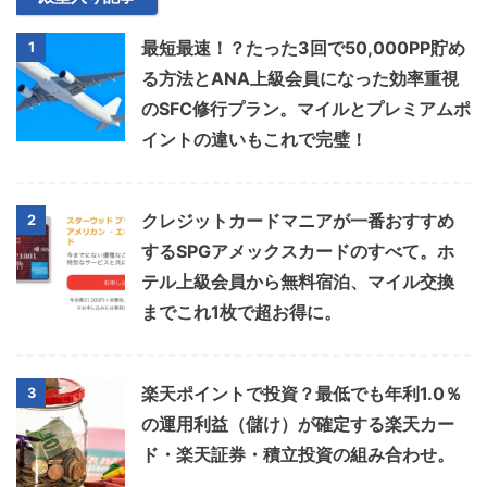
最短最速！？たった3回で50,000PP貯め
1
る方法とANA上級会員になった効率重視
のSFC修行プラン。マイルとプレミアムポ
イントの違いもこれで完璧！
クレジットカードマニアが一番おすすめ
2
するSPGアメックスカードのすべて。ホ
テル上級会員から無料宿泊、マイル交換
までこれ1枚で超お得に。
楽天ポイントで投資？最低でも年利1.0％
3
の運用利益（儲け）が確定する楽天カー
ド・楽天証券・積立投資の組み合わせ。