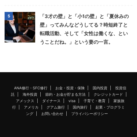
「3才の壁」と「小1の壁」と「夏休みの
5
壁」ってみんなどうしてる？時短終了と
転職活動、そして「女性は働くな、とい
うことだね。」という妻の一言。
ANA修行・SFC修行
お金・投資・保険
国内投資
投資信
託
海外投資
節約・お金が貯まる方法
クレジットカード
アメックス
ダイナース
visa
子育て・教育
家族旅
行
アメリカ
グアム旅行
国内旅行
起業・プログラミ
ング
お問い合わせ
プライバシーポリシー